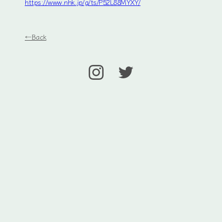
https://www.nhk.jp/g/ts/P52L88MYXY/
←Back